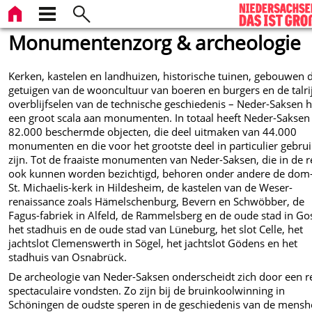
Monumentenzorg & archeologie
Kerken, kastelen en landhuizen, historische tuinen, gebouwen 
getuigen van de wooncultuur van boeren en burgers en de talri
overblijfselen van de technische geschiedenis – Neder-Saksen h
een groot scala aan monumenten. In totaal heeft Neder-Saksen
82.000 beschermde objecten, die deel uitmaken van 44.000
monumenten en die voor het grootste deel in particulier gebru
zijn. Tot de fraaiste monumenten van Neder-Saksen, die in de r
ook kunnen worden bezichtigd, behoren onder andere de dom
St. Michaelis-kerk in Hildesheim, de kastelen van de Weser-
renaissance zoals Hämelschenburg, Bevern en Schwöbber, de
Fagus-fabriek in Alfeld, de Rammelsberg en de oude stad in Gos
het stadhuis en de oude stad van Lüneburg, het slot Celle, het
jachtslot Clemenswerth in Sögel, het jachtslot Gödens en het
stadhuis van Osnabrück.
De archeologie van Neder-Saksen onderscheidt zich door een r
spectaculaire vondsten. Zo zijn bij de bruinkoolwinning in
Schöningen de oudste speren in de geschiedenis van de mensh